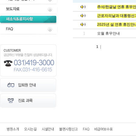
추석/한글날 연휴 휴무
근로자의날과 대통령선
2025년 설 연휴 휴진안
1
오월 휴무안내
1
|